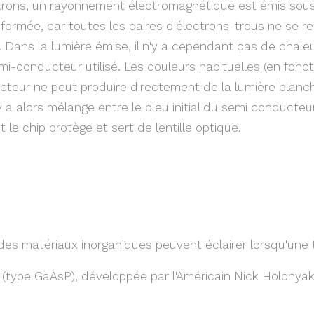
ctrons, un rayonnement électromagnétique est émis sous
nt formée, car toutes les paires d'électrons-trous ne se
. Dans la lumière émise, il n'y a cependant pas de chale
conducteur utilisé. Les couleurs habituelles (en fonct
nducteur ne peut produire directement de la lumière bla
 a alors mélange entre le bleu initial du semi conducteur
e chip protège et sert de lentille optique.
es matériaux inorganiques peuvent éclairer lorsqu'une t
(type GaAsP), développée par l'Américain Nick Holonyak,