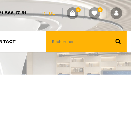
0
0
1 566 17 51
FR
DE
NTACT