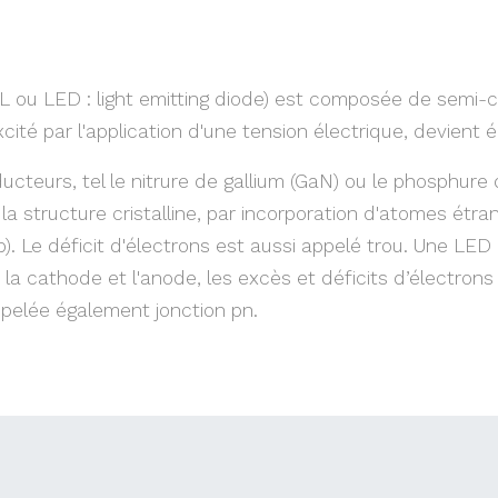
 ou LED : light emitting diode) est composée de semi-
ité par l'application d'une tension électrique, devient é
ducteurs, tel le nitrure de gallium (GaN) ou le phosphure
a structure cristalline, par incorporation d'atomes étra
 p). Le déficit d'électrons est aussi appelé trou. Une LE
à la cathode et l'anode, les excès et déficits d’électr
ppelée également jonction pn.