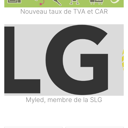
Nouveau taux de TVA et CAR
Myled, membre de la SLG