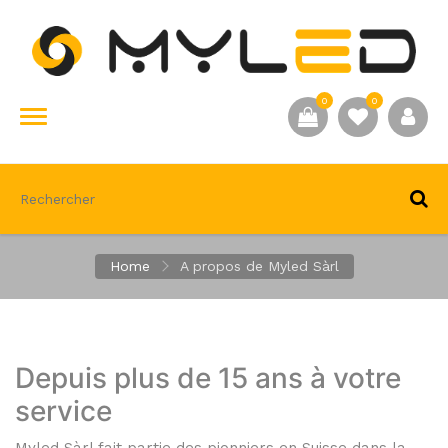
0
0
Home
A propos de Myled Sàrl
Depuis plus de 15 ans à votre
service
Myled Sàrl fait partie des pionniers en Suisse dans la