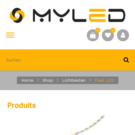
0
0
Home
Shop
Lichtleisten
Flexi LED
Produits