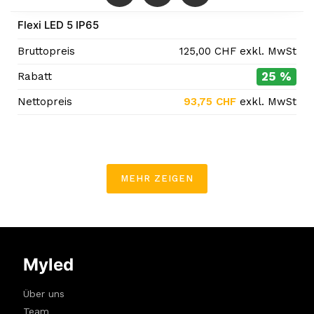
Flexi LED 5 IP65
Bruttopreis
125,00
CHF
exkl. MwSt
25 %
Rabatt
Nettopreis
93,75
CHF
exkl. MwSt
MEHR ZEIGEN
Myled
Über uns
Team